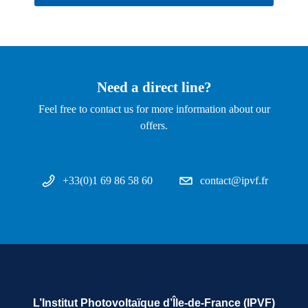
Need a direct line?
Feel free to contact us for more information about our
offers.
+33(0)1 69 86 58 60
contact@ipvf.fr
L’Institut Photovoltaïque d’Île-de-France (IPVF)