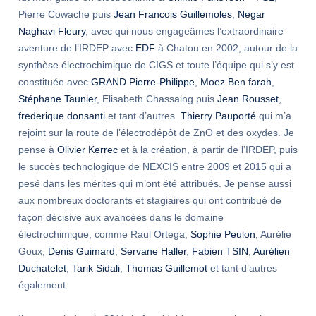
Pierre Cowache puis
Jean Francois Guillemoles
,
Negar
Naghavi Fleury
, avec qui nous engageâmes l’extraordinaire
aventure de l’IRDEP avec
EDF
à Chatou en 2002, autour de la
synthèse électrochimique de CIGS et toute l’équipe qui s’y est
constituée avec
GRAND Pierre-Philippe
,
Moez Ben farah
,
Stéphane Taunier
, Elisabeth Chassaing puis
Jean Rousset
,
frederique donsanti
et tant d’autres.
Thierry Pauporté
qui m’a
rejoint sur la route de l’électrodépôt de ZnO et des oxydes. Je
pense à
Olivier Kerrec
et à la création, à partir de l’IRDEP, puis
le succès technologique de NEXCIS entre 2009 et 2015 qui a
pesé dans les mérites qui m’ont été attribués. Je pense aussi
aux nombreux doctorants et stagiaires qui ont contribué de
façon décisive aux avancées dans le domaine
électrochimique, comme Raul Ortega,
Sophie Peulon
, Aurélie
Goux,
Denis Guimard
,
Servane Haller
,
Fabien TSIN
,
Aurélien
Duchatelet
,
Tarik Sidali
,
Thomas Guillemot
et tant d’autres
également.