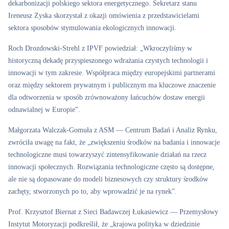
dekarbonizacji polskiego sektora energetycznego. Sekretarz stanu
Ireneusz Zyska skorzystał z okazji omówienia z przedstawicielami
sektora sposobów stymulowania ekologicznych innowacji.
Roch Drozdowski-Strehl z IPVF powiedział: „Wkroczyliśmy w
historyczną dekadę przyspieszonego wdrażania czystych technologii i
innowacji w tym zakresie. Współpraca między europejskimi partnerami
oraz między sektorem prywatnym i publicznym ma kluczowe znaczenie
dla odtworzenia w sposób zrównoważony łańcuchów dostaw energii
odnawialnej w Europie”.
Małgorzata Walczak-Gomuła z ASM — Centrum Badań i Analiz Rynku,
zwróciła uwagę na fakt, że „zwiększeniu środków na badania i innowacje
technologiczne musi towarzyszyć zintensyfikowanie działań na rzecz
innowacji społecznych. Rozwiązania technologiczne często są dostępne,
ale nie są dopasowane do modeli biznesowych czy struktury środków
zachęty, stworzonych po to, aby wprowadzić je na rynek”.
Prof. Krzysztof Biernat z Sieci Badawczej Łukasiewicz — Przemysłowy
Instytut Motoryzacji podkreślił, że „krajowa polityka w dziedzinie