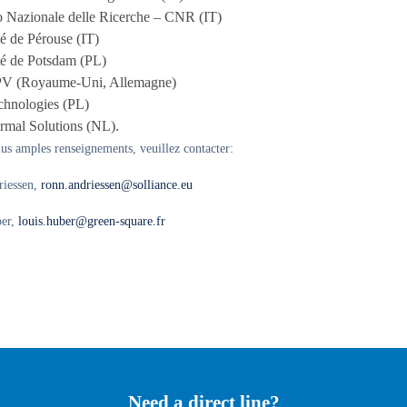
o Nazionale delle Ricerche – CNR (IT)
é de Pérouse (IT)
té de Potsdam (PL)
PV (Royaume-Uni, Allemagne)
chnologies (PL)
rmal Solutions (NL).
us amples renseignements, veuillez contacter:
iessen,
ronn.andriessen@solliance.eu
ber,
louis.huber@green-square.fr
Need a direct line?