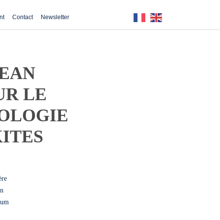
nt
Contact
Newsletter
PEAN
UR LE
OLOGIE
KITES
ère
en
cium