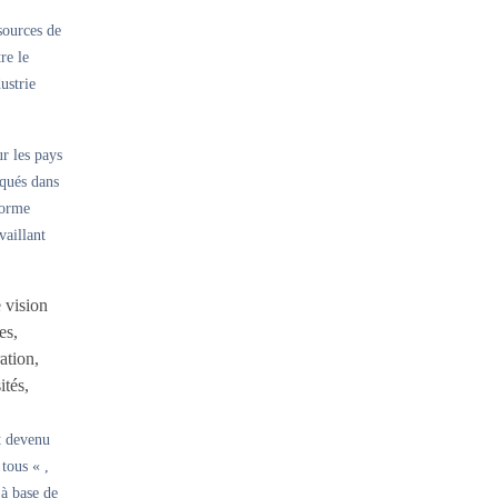
sources de
re le
ustrie
r les pays
iqués dans
forme
vaillant
 vision
es,
ation,
ités,
st devenu
tous « ,
à base de