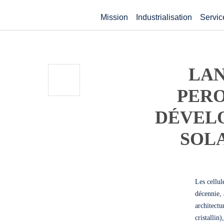
Mission
Industrialisation
Servic
LAN
PERO
DÉVEL
SOLA
Les cellul
décennie, 
architectu
cristallin)