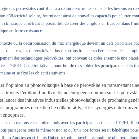
ogie des pérovskites contribuera à réduire encore les coûts et les besoins en res
ion d’électricité solaire, fournissant ainsi de nouvelles capacités pour lutter cont
 climatique et offrant la possibilité de créer des emplois en Europe, dans l’ind
ïque en forte croissance.
ntexte où la décarbonisation du mix énergétique devient un défi prioritaire pou
entre autres, les universités, industries et instituts de recherche européens impl
ppement des technologies pérovskites, ont convenu de créer ensemble une plate
ive : l’EPKI. Cette initiative a pour but de rassembler les principaux acteurs tra
maine et se fixe les objectifs suivants :
ser l’opinion au photovoltaïque à base de pérovskite en transmettant une
 travers l’édition d’un livre blanc européen commun sur les pérovskit
et lancer des initiatives industrielles photovoltaïques de prochaine génér
 les programmes de recherche collaboratifs, et les synergies entre univers
et entreprises.
 des discussions ces derniers mois avec les participants actuels de l’EPKI, il e
nous partageons tous la même vision et qu’unir nos forces serait bénéfique pour 
t Ronn Andriessen et Louis Huber. « Cette nouvelle technologie photovoltaïque 