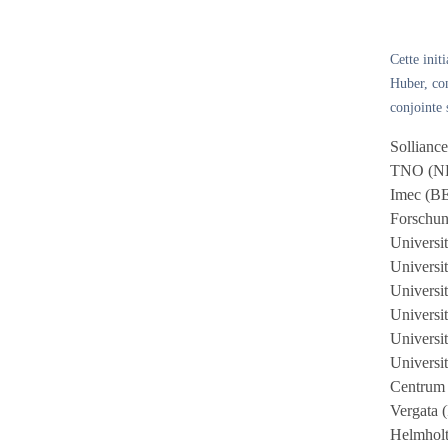
Cette init
Huber, con
conjointe 
Sollianc
TNO (N
Imec (B
Forschun
Universi
Universi
Universi
Universi
Universi
Universi
Centrum 
Vergata (
Helmholt