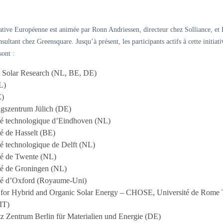
iative Européenne est animée par Ronn Andriessen, directeur chez Solliance, et
sultant chez Greensquare. Jusqu’à présent, les participants actifs à cette initiati
sont :
e Solar Research (NL, BE, DE)
L)
E)
gszentrum Jülich (DE)
té technologique d’Eindhoven (NL)
té de Hasselt (BE)
té technologique de Delft (NL)
té de Twente (NL)
té de Groningen (NL)
té d’Oxford (Royaume-Uni)
for Hybrid and Organic Solar Energy – CHOSE, Université de Rome 
IT)
z Zentrum Berlin für Materialien und Energie (DE)