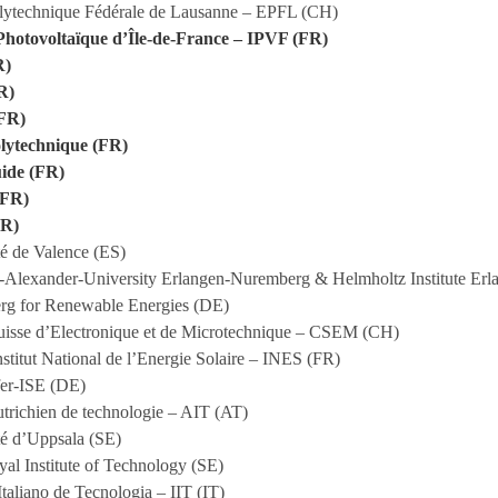
lytechnique Fédérale de Lausanne – EPFL (CH)
 Photovoltaïque d’Île-de-France – IPVF (FR)
R)
R)
FR)
lytechnique (FR)
ide (FR)
(FR)
FR)
té de Valence (ES)
h-Alexander-University Erlangen-Nuremberg & Helmholtz Institute Erl
g for Renewable Energies (DE)
uisse d’Electronique et de Microtechnique – CSEM (CH)
stitut National de l’Energie Solaire – INES (FR)
er-ISE (DE)
autrichien de technologie – AIT (AT)
té d’Uppsala (SE)
l Institute of Technology (SE)
 Italiano de Tecnologia – IIT (IT)