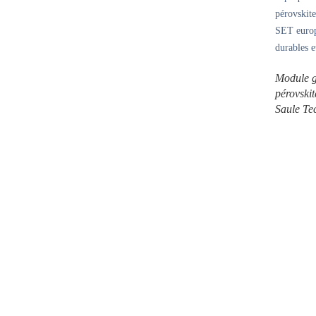
pérovskite
SET europ
durables e
Module g
pérovskit
Saule Te