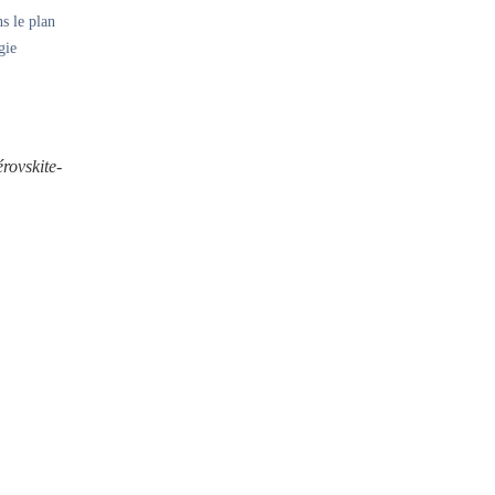
ns le plan
gie
érovskite-