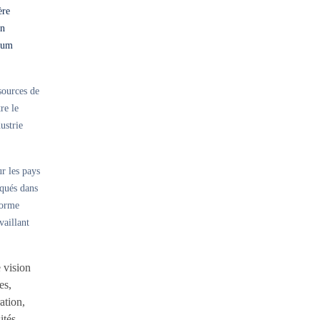
ère
en
cium
sources de
re le
ustrie
r les pays
iqués dans
forme
vaillant
 vision
es,
ation,
ités,