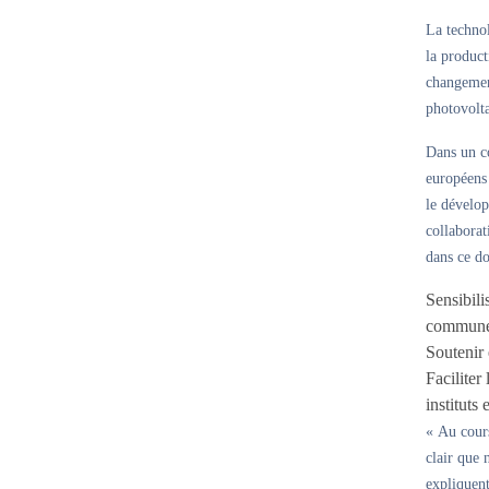
La technol
la product
changement
photovolta
Dans un co
européens 
le dévelo
collaborat
dans ce do
Sensibili
commune à
Soutenir 
Faciliter
instituts 
« Au cours
clair que 
expliquen