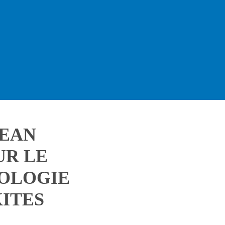
PEAN
UR LE
OLOGIE
KITES