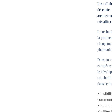
Les cellul
décennie, 
architectu
cristallin)
La technol
la product
changement
photovolta
Dans un co
européens 
le dévelo
collaborat
dans ce do
Sensibili
commune à
Soutenir 
Faciliter