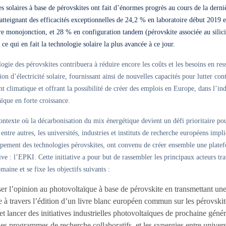
es solaires à base de pérovskites ont fait d’énormes progrès au cours de la derni
atteignant des efficacités exceptionnelles de 24,2 % en laboratoire début 2019 
re monojonction, et 28 % en configuration tandem (pérovskite associée au sili
, ce qui en fait la technologie solaire la plus avancée à ce jour.
ogie des pérovskites contribuera à réduire encore les coûts et les besoins en res
ion d’électricité solaire, fournissant ainsi de nouvelles capacités pour lutter cont
 climatique et offrant la possibilité de créer des emplois en Europe, dans l’ind
ïque en forte croissance.
ntexte où la décarbonisation du mix énergétique devient un défi prioritaire pou
entre autres, les universités, industries et instituts de recherche européens impl
ppement des technologies pérovskites, ont convenu de créer ensemble une plate
ive : l’EPKI. Cette initiative a pour but de rassembler les principaux acteurs tra
maine et se fixe les objectifs suivants :
ser l’opinion au photovoltaïque à base de pérovskite en transmettant une
 travers l’édition d’un livre blanc européen commun sur les pérovskit
et lancer des initiatives industrielles photovoltaïques de prochaine génér
 les programmes de recherche collaboratifs, et les synergies entre univers