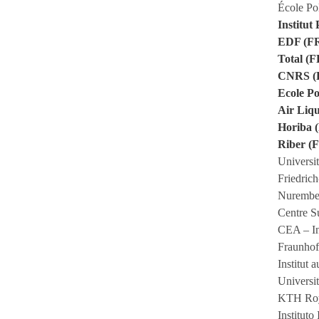
École Po
Institut
EDF (F
Total (F
CNRS (
Ecole Po
Air Liqu
Horiba 
Riber (
Universi
Friedric
Nurember
Centre S
CEA – In
Fraunhof
Institut 
Universi
KTH Roya
Instituto