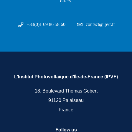
offers.
+33(0)1 69 86 58 60
contact@ipvf.fr
L’Institut Photovoltaïque d’Île-de-France (IPVF)
18, Boulevard Thomas Gobert
91120 Palaiseau
France
Follow us