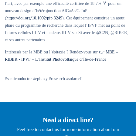
l’art, avec par exemple une efficacité certifiée de 18.7% 🏅 pour un
nouveau design d’hétérojonction AlGaAs/GaInP
(
https://doi.org/10.1002/pip.3249
). Cet équipement constitue un atout
phare du programme de recherche dans lequel l’IPVF met au point de
futures cellules III-V et tandems III-V sur Si avec le @C2N, @RIBER,
et ses autres partenaires.
Intéressés par la MBE ou l’épitaxie ? Rendez-vous sur 👉
MBE –
RIBER • IPVF – L’Institut Photovoltaïque d’Île-de-France
#semiconductor #epitaxy #research #solarcell
Need a direct line?
Feel free to contact us for more information about our