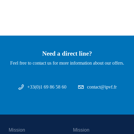
Need a direct line?
Feel free to contact us for more information about our offers.
+33(0)1 69 86 58 60
contact@ipvf.fr
Mission
Mission